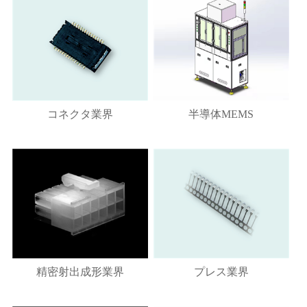
コネクタ業界
半導体MEMS
精密射出成形業界
プレス業界