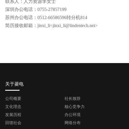
联系人：人力资源李女士
深圳办公电话：0755-27857199
苏州办公电话：0512-66586596转分机814
简历接收邮箱：jinxi_li<jinxi_li@lindentech.net>
关于菱电
公司概要
社长致辞
文化理念
核心竞争力
发展历程
办公环境
回馈社会
网络分布