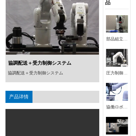
品
部品組立継
ぎ目
協調配送＋受力制御システム
協調配送＋受力制御システム
圧力制御ツ
ール
产品详情
協働ロボッ
トロックネ
ジ