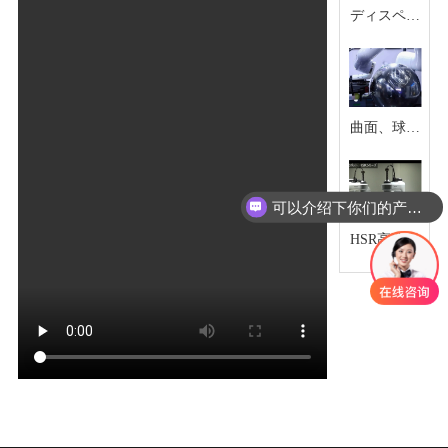
ディスペン
サー塗布
曲面、球面
ディスペン
サー塗布
可以介绍下你们的产品么
HSR高速同
期キャプチ
ャ