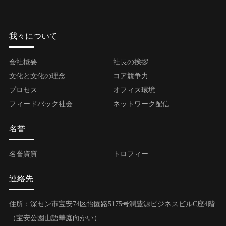
我々について
会社概要
社長の挨拶
文化と文化の理念
コア競争力
プロセス
オフィス環境
フィードバック社会
ネットワーク配信
名誉
名誉資質
トロフィー
連絡先
住所：深セン市宝安74区怡園路5175号潤豊源ビジネスビルC座4階
（宝安公園山語華庭向かい）