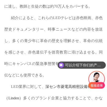
に達し、教師と生徒の数は約70万人をカバーする。
紹介によると、これらのLEDテレビは赤色映画、赤色
歴史ドキュメンタリー、時事ニュースなどの内容を放送
し、多くの青少年に革命の歴史を理解させ、革命の伝統
を感じさせ、赤色遺伝子を徳育教育に溶け込ませる。同
時にキャンパスの緊急事態警報、安全避難、科学普及宣
可以介绍下你们的产品么
伝などにも使用できる。
LED業界に対して、
深セン市菱電高精密設備有限公司
（Linden）
多くのブランド企業と協力することで、かな