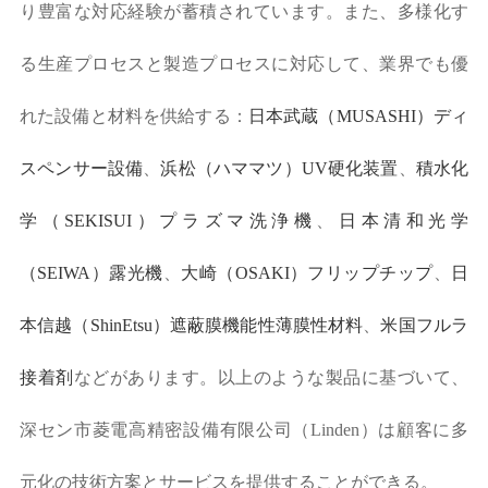
り豊富な対応経験が蓄積されています。また、多様化す
る生産プロセスと製造プロセスに対応して、業界でも優
れた設備と材料を供給する：
日本武蔵（MUSASHI）ディ
スペンサー設備
、
浜松（ハママツ）UV硬化装置
、
積水化
学（SEKISUI）プラズマ洗浄機
、
日本清和光学
（SEIWA）露光機
、
大崎（OSAKI）フリップチップ
、
日
本信越（ShinEtsu）遮蔽膜機能性薄膜性材料
、
米国フルラ
接着剤
などがあります。以上のような製品に基づいて、
深セン市菱電高精密設備有限公司（Linden）は顧客に多
元化の技術方案とサービスを提供することができる。