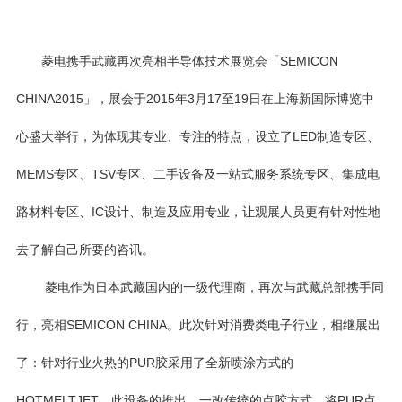
菱电携手武藏再次亮相半导体技术展览会「
SEMICON
CHINA2015
」，展会于
2015
年
3
月
17
至
19
日在上海新国际博览中
心盛大举行，为体现其专业、专注的特点，设立了
LED
制造专区、
MEMS
专区、
TSV
专区、二手设备及一站式服务系统专区、集成电
路材料专区、
IC
设计、制造及应用专业，让观展人员更有针对性地
去了解自己所要的咨讯。
菱电作为日本武藏国内的一级代理商，再次与武藏总部携手同
行，亮相
SEMICON CHINA
。此次针对消费类电子行业，相继展出
了：针对行业火热的
PUR
胶采用了全新喷涂方式的
HOTMELTJET
，此设备的推出，一改传统的点胶方式，将
PUR
点