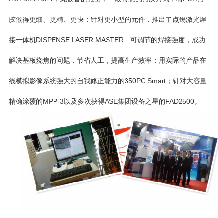
胶做得更细、更精、更快；针对更小型的元件，推出了点锡激光焊
接一体机
DISPENSE LASER MASTER，
可调节的焊接强度，
成功
解决基板烧焦的问题，
节省人工，
提高生产效率；用实际的产品在
线模拟影像系统强大的自我修正能力的
350PC Smart
；针对大容量
精确涂覆的
MPP-3
以及多次获得
ASE
集团设备之星的
FAD2500
。